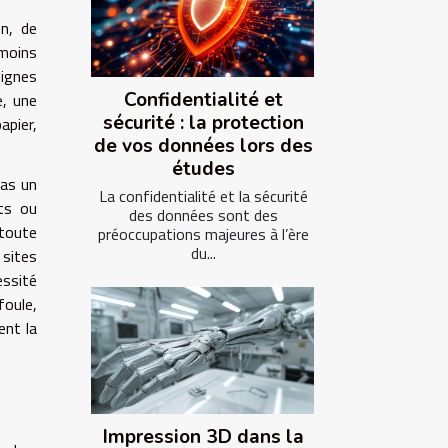
on, de
 moins
signes
Confidentialité et
e, une
sécurité : la protection
apier,
de vos données lors des
études
pas un
La confidentialité et la sécurité
nts ou
des données sont des
 toute
préoccupations majeures à l’ère
du...
 sites
essité
foule,
ent la
Impression 3D dans la