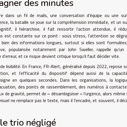
 gagner des minutes
re dans un fil de mails, une conversation d’équipe ou une sui
gence, la bataille se joue sur la compréhension immédiate, et un s
if, il hiérarchise, il fait ressortir l’action attendue, il rédu
s est constante sur ce point : sous stress, l’attention se dégra
s bien des informations longues, surtout si elles sont formulée
tive, popularisée notamment par John Sweller, rappelle qu’un
erreur, et ce risque devient critique lorsqu’il faut décider vite.
 de lisibilité. En France, FR-Alert, généralisé depuis 2022, repose s
ion, et l’efficacité du dispositif dépend aussi de la capaci
nsigne en quelques secondes. Dans les organisations, la logiq
évacuation, des points de rassemblement, des numéros à contacte
ux de gravité, permet de « désambigüiser » l’urgence, alors même 
isuel ne remplace pas le texte, mais il l’encadre, et souvent, il déc
 le trio négligé