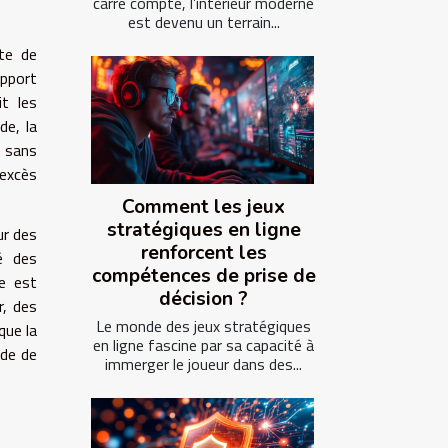
carré compte, l’intérieur moderne
est devenu un terrain...
te de
upport
it les
de, la
s sans
 excès
Comment les jeux
stratégiques en ligne
ur des
renforcent les
té des
compétences de prise de
ue est
décision ?
r, des
Le monde des jeux stratégiques
que la
en ligne fascine par sa capacité à
ide de
immerger le joueur dans des...