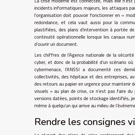
La crise moderne est connectée, mais elle n’est p
incidents informatiques majeurs, les attaques par
l’organisation doit pouvoir fonctionner en « mo
redondance, et cela vaut aussi pour la communi
plastifiées, des plans d’intervention à portée 
continuité opérationnelle lorsque les canaux nu
d’ouvrir un document.
Les chiffres de l’Agence nationale de la sécur
cyber, et donc de la probabilité d’un scénario o
cybermenace, l’ANSSI a documenté ces derni
collectivités, des hôpitaux et des entreprises, a
des retours au papier en urgence pour maintenir d
visuels » au plan de crise, ce n’est pas faire du
versions datées, points de stockage identifiés, j
même à quelqu’un qui arrive au milieu de l’événem
Rendre les consignes vi
La plupart des plans de crise contiennent de