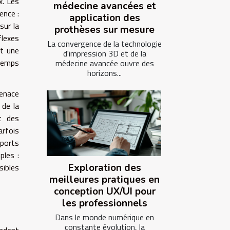
x. Les
médecine avancées et
ence :
application des
sur la
prothèses sur mesure
flexes
La convergence de la technologie
nt une
d'impression 3D et de la
 temps
médecine avancée ouvre des
horizons...
menace
 de la
t des
arfois
pports
ples :
sibles
Exploration des
meilleures pratiques en
conception UX/UI pour
les professionnels
Dans le monde numérique en
constante évolution, la
ndent