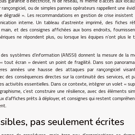
as garantie d’électricité, ni de réseau, ni même d’accès aux locau
 rançongiciel, ou de simples pannes opérateurs rappellent une évid
de dégradé ». Les recommandations en gestion de crise insistent 
cation interne. Un tableau d’astreinte imprimé, des fiches ré
de main, et des consignes affichées aux bons endroits, fournisse
mériques ne répondent plus, ou lorsque les équipes n’ont plus le
ité des systèmes d’information (ANSSI) donnent la mesure de la 
ù « tout écran » devient un point de fragilité. Dans son panorama
ères années une hausse des attaques par rançongiciel visan
vec des conséquences directes sur la continuité des services, et p
es activités essentielles. Dans ce contexte, intégrer un volet « su
 graphisme, c’est construire une résilience, avec des éléments sim
eux d’affiches prêts à déployer, et consignes qui restent compréhen
ent.
sibles, pas seulement écrites
s pages de procédures, mais trop peu d’organisations se dema