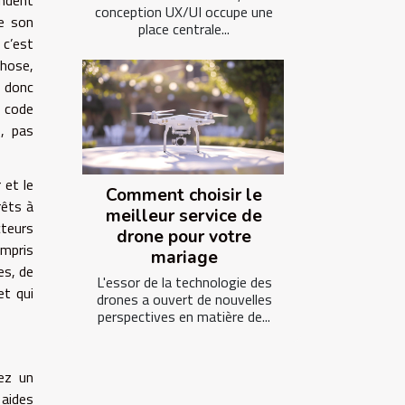
conception UX/UI occupe une
de son
place centrale...
 c’est
chose,
t donc
n code
s, pas
 et le
Comment choisir le
rêts à
meilleur service de
cteurs
drone pour votre
ompris
mariage
es, de
L'essor de la technologie des
et qui
drones a ouvert de nouvelles
perspectives en matière de...
xez un
 aides