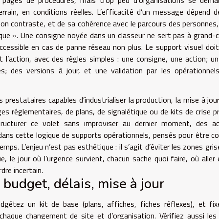
rain, en conditions réelles. L’efficacité d’un message dépend 
 son contraste, et de sa cohérence avec le parcours des personnes,
que ». Une consigne noyée dans un classeur ne sert pas à grand-
cessible en cas de panne réseau non plus. Le support visuel doi
 l’action, avec des règles simples : une consigne, une action; u
s; des versions à jour, et une validation par les opérationnel
estataires capables d’industrialiser la production, la mise à jour
ges réglementaires, de plans, de signalétique ou de kits de crise p
structurer ce volet sans improviser au dernier moment, des a
 dans cette logique de supports opérationnels, pensés pour être c
ps. L’enjeu n’est pas esthétique : il s’agit d’éviter les zones gris
ue, le jour où l’urgence survient, chacun sache quoi faire, où aller 
dre incertain.
 budget, délais, mise à jour
udgétez un kit de base (plans, affiches, fiches réflexes), et fi
chaque changement de site et d’organisation. Vérifiez aussi les