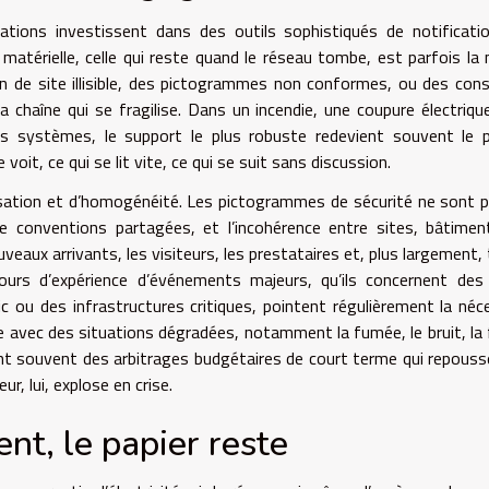
tions investissent dans des outils sophistiqués de notificati
 matérielle, celle qui reste quand le réseau tombe, est parfois la
an de site illisible, des pictogrammes non conformes, ou des con
a chaîne qui se fragilise. Dans un incendie, une coupure électriqu
s systèmes, le support le plus robuste redevient souvent le p
 voit, ce qui se lit vite, ce qui se suit sans discussion.
lisation et d’homogénéité. Les pictogrammes de sécurité ne sont 
de conventions partagées, et l’incohérence entre sites, bâtime
uveaux arrivants, les visiteurs, les prestataires et, plus largement,
ours d’expérience d’événements majeurs, qu’ils concernent des
ic ou des infrastructures critiques, pointent régulièrement la néc
le avec des situations dégradées, notamment la fumée, le bruit, la 
 sont souvent des arbitrages budgétaires de court terme qui repouss
ur, lui, explose en crise.
nt, le papier reste