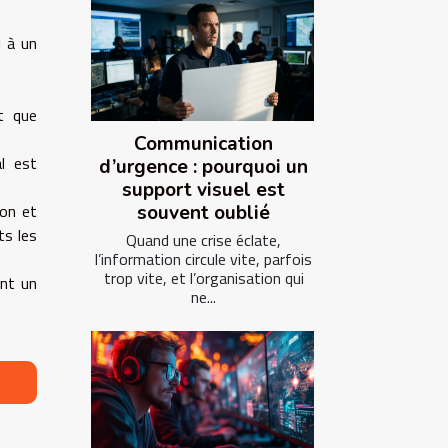
l à un
t que
Communication
al est
d’urgence : pourquoi un
support visuel est
ion et
souvent oublié
ts les
Quand une crise éclate,
l’information circule vite, parfois
trop vite, et l’organisation qui
ent un
ne...